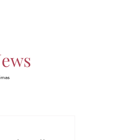
News
timas