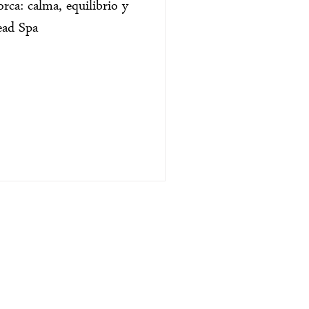
ca: calma, equilibrio y
ead Spa
NFORMACIÓN LEGAL
iso Legal