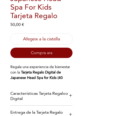
Spa For Kids
Tarjeta Regalo
Price
50,00 €
Afegeix a la cistella
Compra ara
Regala una experiencia de bienestar
con la
Tarjeta Regalo Digital de
Japanese Head Spa for Kids (40
minutos)
, un tratamiento de
spa
capilar infantil
diseñado para ofrecer a
Características Tarjeta Regaloo
los más pequeños un momento de
Digital
relajación, diversión y autocuidado. La
experiencia incluye un
diagnóstico
Recibirás tu Tarjeta Regalo digital en
capilar adaptado
, un
suave lavado
Entrega de la Tarjeta Regalo
un elegante formato PDF
con productos infantiles de Suavinex