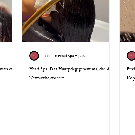
Japanese Head Spa España
 man es
Head Spa: Das Haarpflegegeheimnis, das die
Find
Netzwerke erobert
Kopf