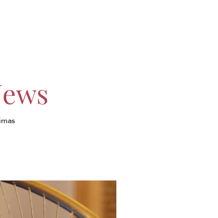
News
timas