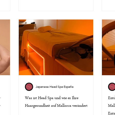
Japanese Head Spa España
r
Was ist Head Spa und wie es Ihre
Entd
r
Haargesundheit auf Mallorca verändert
Mall
Ent