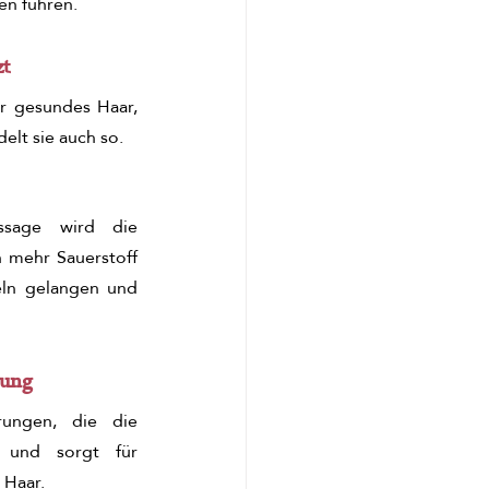
en führen.
zt
r gesundes Haar, 
lt sie auch so.
sage wird die 
 mehr Sauerstoff 
eln gelangen und 
rung
rungen, die die 
, und sorgt für 
 Haar.