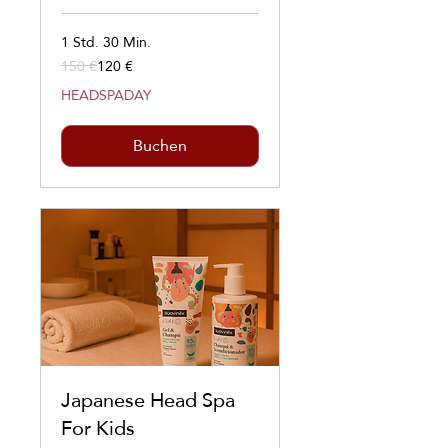
1 Std. 30 Min.
150 €
120 €
150
Euro
HEADSPADAY
Buchen
Japanese Head Spa
For Kids