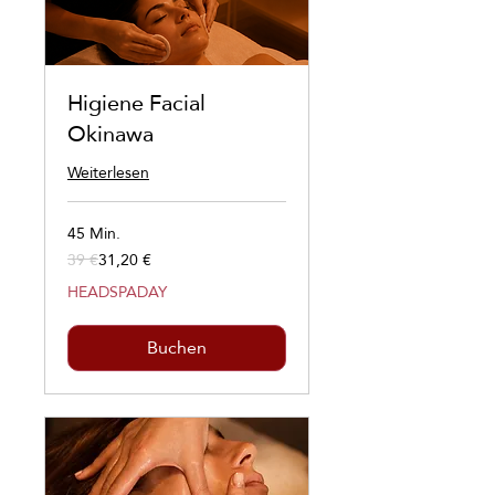
Higiene Facial
Okinawa
Weiterlesen
45 Min.
39 €
31,20 €
39
Euro
HEADSPADAY
Buchen