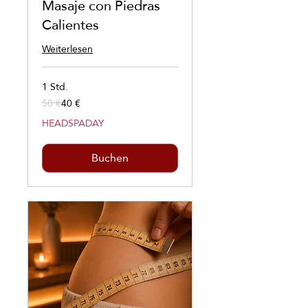
Masaje con Piedras
Calientes
Weiterlesen
1 Std.
50 €
40 €
50
Euro
HEADSPADAY
Buchen