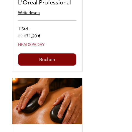
L'Oreal Professional
Weiterlesen
1 Std.
89 €
71,20 €
89
Euro
HEADSPADAY
Buchen