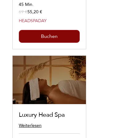
45 Min.
69 €
55,20 €
69
Euro
HEADSPADAY
Buchen
Luxury Head Spa
Weiterlesen