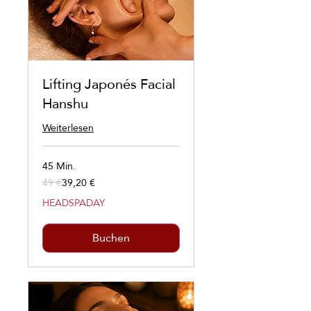
Lifting Japonés Facial
Hanshu
Weiterlesen
45 Min.
49 €
39,20 €
49
Euro
HEADSPADAY
Buchen