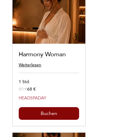
Harmony Woman
Weiterlesen
1 Std.
85 €
68 €
85
Euro
HEADSPADAY
Buchen