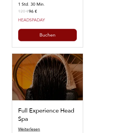
1 Std. 30 Min.
120 €
96 €
120
Euro
HEADSPADAY
Buchen
Full Experience Head
Spa
Weiterlesen