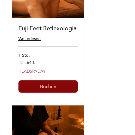
Fuji Feet Reflexologia
Weiterlesen
1 Std.
80 €
64 €
80
Euro
HEADSPADAY
Buchen