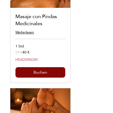
Masaje con Pindas
Medicinales
Weiterlesen
1 Std.
50 €
40 €
50
Euro
HEADSPADAY
Buchen