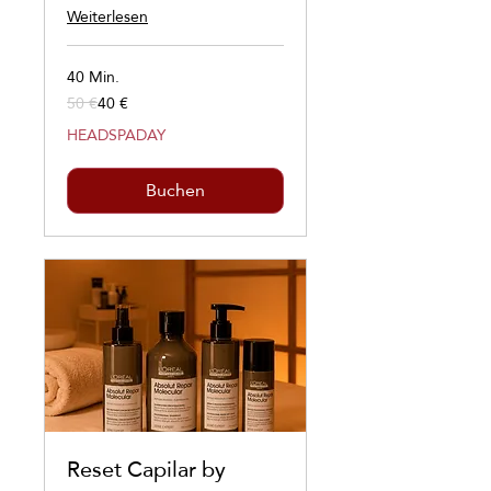
Weiterlesen
40 Min.
50 €
40 €
50
Euro
HEADSPADAY
Buchen
Reset Capilar by