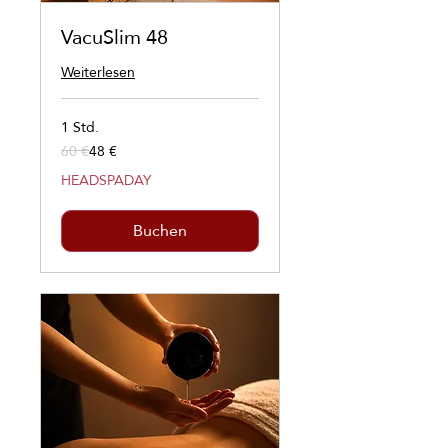
VacuSlim 48
Weiterlesen
1 Std.
60 €
48 €
60
Euro
HEADSPADAY
Buchen