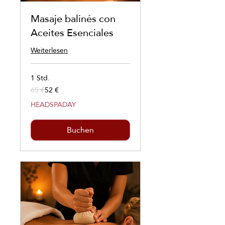
Masaje balinés con
Aceites Esenciales
Weiterlesen
1 Std.
65 €
52 €
65
Euro
HEADSPADAY
Buchen