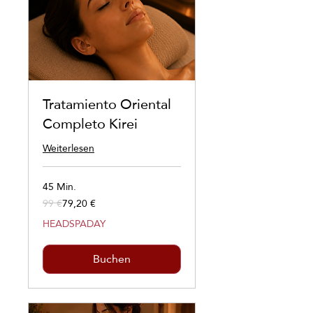
Tratamiento Oriental
Completo Kirei
Weiterlesen
45 Min.
99 €
79,20 €
99
Euro
HEADSPADAY
Buchen