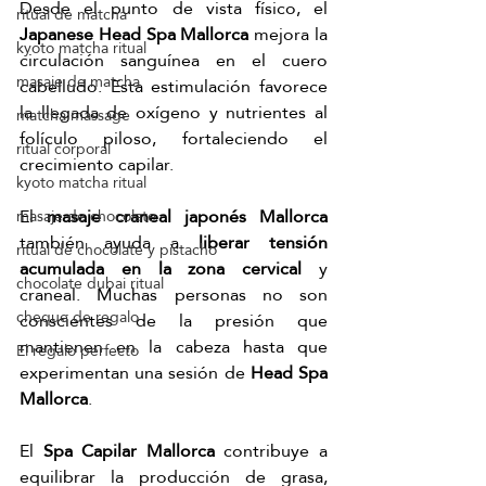
Desde el punto de vista físico, el 
ritual de matcha
Japanese Head Spa Mallorca
 mejora la 
kyoto matcha ritual
circulación sanguínea en el cuero 
masaje de matcha
cabelludo. Esta estimulación favorece 
la llegada de oxígeno y nutrientes al 
matcha massage
folículo piloso, fortaleciendo el 
ritual corporal
crecimiento capilar.
kyoto matcha ritual
El 
masaje craneal japonés Mallorca 
masaje de chocolate
también ayuda a 
liberar tensión 
ritual de chocolate y pistacho
acumulada en la zona cervical
 y 
chocolate dubai ritual
craneal. Muchas personas no son 
cheque de regalo
conscientes de la presión que 
mantienen en la cabeza hasta que 
El regalo perfecto
experimentan una sesión de 
Head Spa 
Mallorca
.
El 
Spa Capilar Mallorca
 contribuye a 
equilibrar la producción de grasa, 