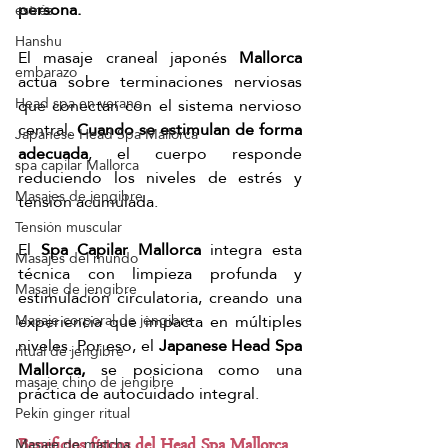
persona.
estrés
Hanshu
El masaje craneal japonés 
Mallorca
embarazo
actúa sobre terminaciones nerviosas 
Head spa en verano
que conectan con el sistema nervioso 
central. 
Cuando se estimulan de forma 
Japanese Head Spa Mallorca
adecuada
, el cuerpo responde 
spa capilar Mallorca
reduciendo los niveles de estrés y 
Masajes de jengibre
tensión acumulada.
Tensión muscular
El 
Spa Capilar Mallorca
 integra esta 
Masajes del mundo
técnica con limpieza profunda y 
Masaje de jengibre
estimulación circulatoria, creando una 
experiencia que impacta en múltiples 
Masaje corporal de jengibre
niveles. Por eso, el 
Japanese Head Spa 
ritual de jengibre
Mallorca,
 se posiciona como una 
masaje chino de jengibre
práctica de autocuidado integral.
Pekín ginger ritual
Masaje de matcha
Beneficios físicos del Head Spa Mallorca