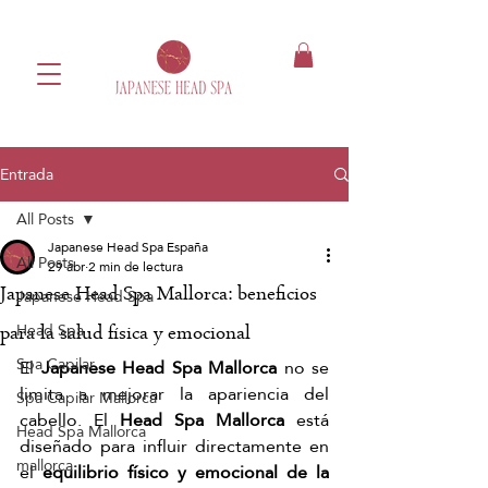
Entrada
All Posts
Japanese Head Spa España
All Posts
29 abr
2 min de lectura
Japanese Head Spa Mallorca: beneficios
Japanese Head Spa
Head Spa
para la salud física y emocional
Spa Capilar
El 
Japanese Head Spa Mallorca
 no se 
limita a mejorar la apariencia del 
Spa Capilar Mallorca
cabello. El 
Head Spa Mallorca
 está 
Head Spa Mallorca
diseñado para influir directamente en 
mallorca
el 
equilibrio físico y emocional de la 