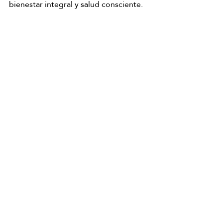
bienestar integral y salud consciente.
Reserva tu ritual de relajación
Japanese Head Spa Mallorca
Japanese Head Spa
Head Spa
Spa capilar
Spa Capilar Mallorca
head spa mallorca
Salud Capilar
Japanese Head Spa
Head Spa
Spa Capilar
Entradas recientes
Ver todo