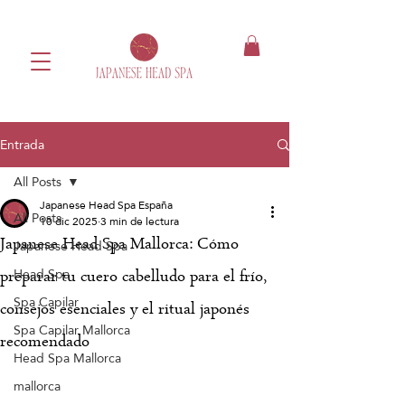
Entrada
All Posts
Japanese Head Spa España
All Posts
10 dic 2025
3 min de lectura
Japanese Head Spa Mallorca: Cómo
Japanese Head Spa
Head Spa
preparar tu cuero cabelludo para el frío,
Spa Capilar
consejos esenciales y el ritual japonés
Spa Capilar Mallorca
recomendado
Head Spa Mallorca
mallorca