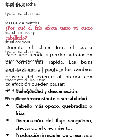
ritual de matcha
más fríos.
kyoto matcha ritual
masaje de matcha
¿Por qué el frío afecta tanto tu cuero 
matcha massage
cabelludo?
ritual corporal
Durante el clima frío, el cuero 
kyoto matcha ritual
cabelludo tiende a perder hidratación 
masaje de chocolate
de forma más rápida. Las bajas 
temperaturas, el viento y los cambios 
ritual de chocolate y pistacho
bruscos del exterior al interior con 
chocolate dubai ritual
calefacción pueden causar:
cheque de regalo
Resequedad y descamación.
Picazón constante o sensibilidad.
El regalo perfecto
Cabello más opaco, quebradizo o 
frizz.
Disminución del flujo sanguíneo
, 
afectando el crecimiento.
Producción irregular de grasa
, que 