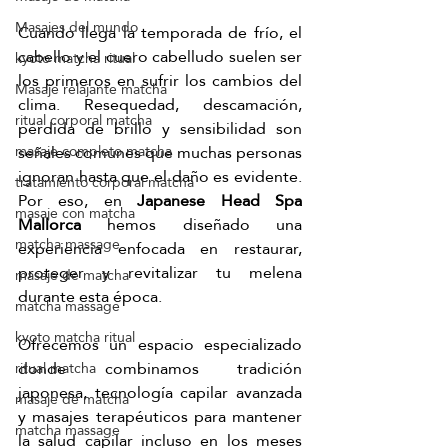
Masajes del mundo
Cuando llega la temporada de frío, el 
cabello y el cuero cabelludo suelen ser 
kyoto matcha ritual
los primeros en sufrir los cambios del 
Masaje relajante matcha
clima. Resequedad, descamación, 
ritual corporal matcha
pérdida de brillo y sensibilidad son 
señales comunes que muchas personas 
masaje completo matcha
ignoran hasta que el daño es evidente. 
tratamiento corporal matcha
Por eso, en 
Japanese Head Spa 
masaje con matcha
Mallorca
 hemos diseñado una 
matcha massage
experiencia enfocada en restaurar, 
proteger y revitalizar tu melena 
masaje de matcha
durante esta época. 
matcha massage
kyoto matcha ritual
Ofrecemos un espacio especializado 
donde combinamos tradición 
ritual matcha
japonesa, tecnología capilar avanzada 
masaje de matcha
y masajes terapéuticos para mantener 
matcha massage
la salud capilar incluso en los meses 