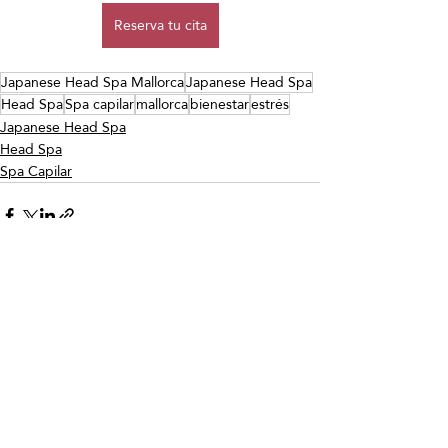
Reserva tu cita
Japanese Head Spa Mallorca
Japanese Head Spa
Head Spa
Spa capilar
mallorca
bienestar
estrés
Japanese Head Spa
Head Spa
Spa Capilar
Entradas recientes
Ver todo