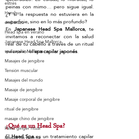
estrés
peinas con mimo… pero sigue igual. 
Hanshu
¿Y si la respuesta no estuviera en la 
superficie, sino en lo más profundo?
embarazo
En 
Japanese Head Spa Mallorca
, te 
Head spa en verano
invitamos a reconectar con la salud 
Japanese Head Spa Mallorca
real de tu cabello a través de un ritual 
milenario: el 
spa capilar japonés
.
spa capilar Mallorca
Masajes de jengibre
Tensión muscular
Masajes del mundo
Masaje de jengibre
Masaje corporal de jengibre
ritual de jengibre
masaje chino de jengibre
¿Qué es un Head Spa?
Pekín ginger ritual
El 
Head Spa
 es un tratamiento capilar 
Masaje de matcha