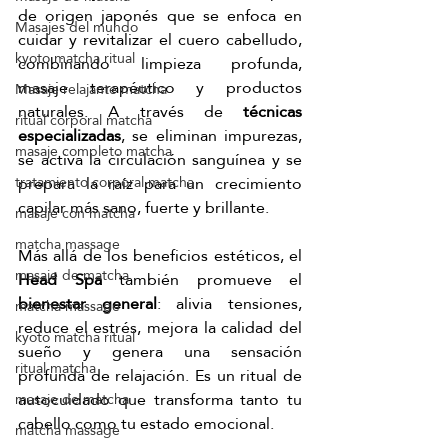
de origen japonés que se enfoca en 
Masajes del mundo
cuidar y revitalizar el cuero cabelludo, 
kyoto matcha ritual
combinando limpieza profunda, 
masaje terapéutico y productos 
Masaje relajante matcha
naturales. A través de 
técnicas 
ritual corporal matcha
especializadas
, se eliminan impurezas, 
masaje completo matcha
se activa la circulación sanguínea y se 
prepara la raíz para un crecimiento 
tratamiento corporal matcha
capilar más sano, fuerte y brillante.
masaje con matcha
matcha massage
Más allá de los beneficios estéticos, el 
masaje de matcha
Head Spa
 también promueve el 
bienestar general
: alivia tensiones, 
matcha massage
reduce el estrés, mejora la calidad del 
kyoto matcha ritual
sueño y genera una sensación 
ritual matcha
profunda de relajación. Es un ritual de 
autocuidado que transforma tanto tu 
masaje de matcha
cabello como tu estado emocional.
matcha massage