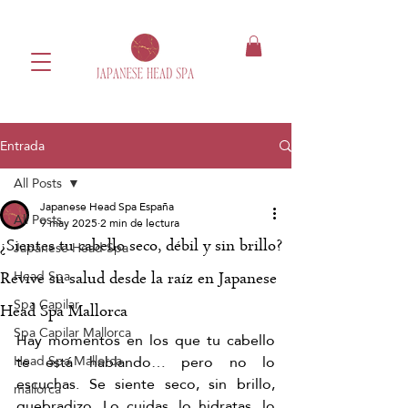
Entrada
All Posts
Japanese Head Spa España
All Posts
9 may 2025
2 min de lectura
¿Sientes tu cabello seco, débil y sin brillo?
Japanese Head Spa
Head Spa
Revive su salud desde la raíz en Japanese
Spa Capilar
Head Spa Mallorca
Spa Capilar Mallorca
Hay momentos en los que tu cabello 
te está hablando… pero no lo 
Head Spa Mallorca
escuchas. Se siente seco, sin brillo, 
mallorca
quebradizo. Lo cuidas, lo hidratas, lo 