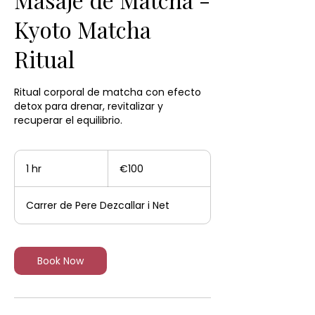
Kyoto Matcha
Ritual
Ritual corporal de matcha con efecto
detox para drenar, revitalizar y
100
euros
1 hr
1
€100
h
Carrer de Pere Dezcallar i Net
Book Now