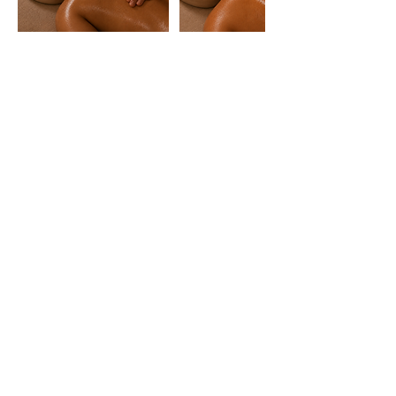
HORARIO
Lunes: 10:00 a 16:30
Martes y jueves: 10:00 a 17:00
Miércoles y viernes: 13:00 a 20:00
Sábado: 10:00 a 15:30
Experiencias
Regalos
CONTACTO
WhatsApp: +34 694 27 20 30
mallorca@japaneseheadspa.es
Carrer de Pere Dezcallar i Net, 11, local 11 Centre,
07003 Palma, Illes Balears