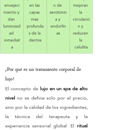
envejeci
en las 
n de 
mejoran 
miento y 
capas 
serotonin
la 
dan 
más 
a y 
circulació
luminosid
profunda
endorfin
n y 
ad 
s de la 
as
reducen 
inmediat
dermis
la 
a
celulitis
¿Por qué es un tratamiento corporal de 
lujo?
El concepto de 
lujo en un spa de alto 
nivel
 no se define solo por el precio, 
sino por la calidad de los ingredientes, 
la técnica del terapeuta y la 
experiencia sensorial global. El 
ritual 