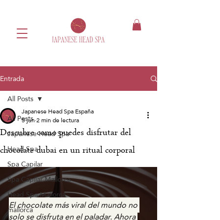
Entrada
All Posts
Japanese Head Spa España
All Posts
5 jun
2 min de lectura
Descubre como puedes disfrutar del
Japanese Head Spa
Head Spa
chocolate dubai en un ritual corporal
Spa Capilar
Spa Capilar Mallorca
Head Spa Mallorca
El chocolate más viral del mundo no 
mallorca
solo se disfruta en el paladar. Ahora 