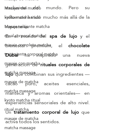
exclusivas del mundo. Pero su 
Masajes del mundo
influencia ha ido mucho más allá de la 
kyoto matcha ritual
repostería.
Masaje relajante matcha
En el mundo del 
spa de lujo
 y el 
ritual corporal matcha
masaje completo matcha
bienestar premium, el 
chocolate 
tratamiento corporal matcha
Dubai
 ha inspirado una nueva 
masaje con matcha
generación de 
rituales corporales de 
matcha massage
lujo
 que combinan sus ingredientes —
masaje de matcha
cacao puro, aceites esenciales, 
matcha massage
manteca y aromas orientales— en 
kyoto matcha ritual
experiencias sensoriales de alto nivel. 
ritual matcha
Un 
tratamiento corporal de lujo
 que 
masaje de matcha
activa todos los sentidos.
matcha massage