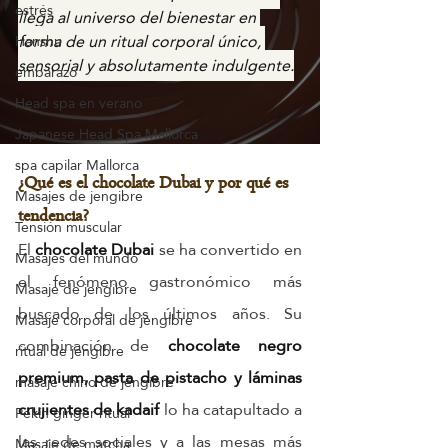
estrés
llega al universo del bienestar en 
forma de un ritual corporal único, 
Hanshu
sensorial y absolutamente indulgente.
embarazo
Head spa en verano
Japanese Head Spa Mallorca
spa capilar Mallorca
¿Qué es el chocolate Dubai y por qué es 
Masajes de jengibre
tendencia?
Tensión muscular
El 
chocolate Dubai
 se ha convertido en 
Masajes del mundo
el fenómeno gastronómico más 
Masaje de jengibre
buscado de los últimos años. Su 
Masaje corporal de jengibre
combinación de 
chocolate negro 
ritual de jengibre
premium, pasta de pistacho y láminas 
masaje chino de jengibre
crujientes de kadaif
 lo ha catapultado a 
Pekín ginger ritual
las redes sociales y a las mesas más 
Masaje de matcha