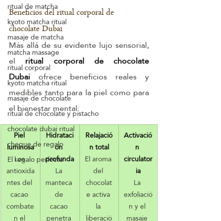
ritual de matcha
Beneficios del ritual corporal de 
kyoto matcha ritual
chocolate Dubai
masaje de matcha
Más allá de su evidente lujo sensorial, 
matcha massage
el 
ritual corporal de chocolate 
ritual corporal
Dubai
 ofrece beneficios reales y 
kyoto matcha ritual
medibles tanto para la piel como para 
masaje de chocolate
el bienestar mental:
ritual de chocolate y pistacho
chocolate dubai ritual
Piel 
Hidrataci
Relajació
Activació
cheque de regalo
luminosa
ón 
n total
n 
Los 
profunda
El aroma 
circulator
El regalo perfecto
antioxida
La 
del 
ia
ntes del 
manteca 
chocolat
La 
cacao 
de 
e activa 
exfoliació
combate
cacao 
la 
n y el 
n el 
penetra 
liberació
masaje 