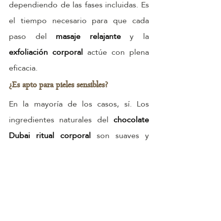
dependiendo de las fases incluidas. Es 
el tiempo necesario para que cada 
paso del 
masaje relajante
 y la 
exfoliación corporal
 actúe con plena 
eficacia.
¿Es apto para pieles sensibles?
En la mayoría de los casos, sí. Los 
ingredientes naturales del 
chocolate 
Dubai ritual corporal
 son suaves y 
nutritivos. No obstante, se recomienda 
informar al terapeuta del 
spa de 
lujo
 de cualquier alergia o sensibilidad 
antes de comenzar el tratamiento.