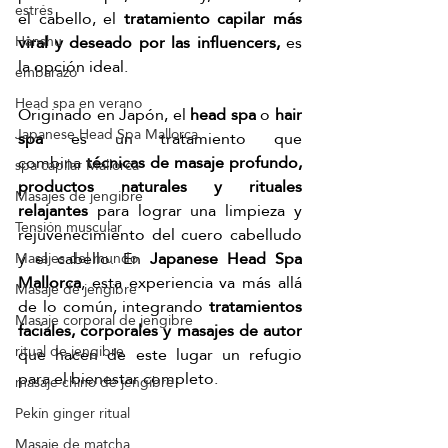
estrés
el cabello, el 
tratamiento capilar más 
viral y deseado por las influencers, 
es 
Hanshu
la opción ideal. 
embarazo
Head spa en verano
Originado en Japón, el 
head spa
 o 
hair 
Japanese Head Spa Mallorca
spa 
es un tratamiento que 
combina
 técnicas de masaje profundo, 
spa capilar Mallorca
productos naturales y rituales 
Masajes de jengibre
relajantes
 para lograr una limpieza y 
Tensión muscular
rejuvenecimiento del cuero cabelludo 
y el cabello. En 
Japanese Head Spa 
Masajes del mundo
Mallorca
, esta experiencia va más allá 
Masaje de jengibre
de lo común, integrando
 tratamientos 
Masaje corporal de jengibre
faciales, corporales y masajes de autor 
ritual de jengibre
que hacen de este lugar un refugio 
para el bienestar completo.
masaje chino de jengibre
Pekín ginger ritual
Masaje de matcha