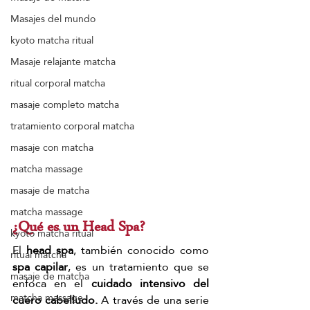
Masajes del mundo
kyoto matcha ritual
Masaje relajante matcha
ritual corporal matcha
masaje completo matcha
tratamiento corporal matcha
masaje con matcha
matcha massage
masaje de matcha
matcha massage
¿Qué es un Head Spa?
kyoto matcha ritual
El
 head spa
, también conocido como 
ritual matcha
spa capilar
, es un tratamiento que se 
masaje de matcha
enfoca en el 
cuidado intensivo del 
matcha massage
cuero cabelludo.
 A través de una serie 