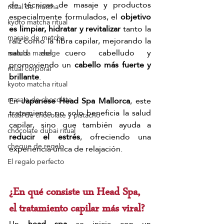
de técnicas de masaje y productos 
ritual de matcha
especialmente formulados, el 
objetivo 
kyoto matcha ritual
es limpiar, hidratar y revitalizar
 tanto la 
masaje de matcha
raíz como la fibra capilar, mejorando la 
salud del cuero cabelludo y 
matcha massage
promoviendo un
 cabello más fuerte y 
ritual corporal
brillante
. 
kyoto matcha ritual
masaje de chocolate
En 
Japanese Head Spa Mallorca
, este 
tratamiento no solo beneficia la salud 
ritual de chocolate y pistacho
capilar, sino que también ayuda a 
chocolate dubai ritual
reducir el estrés
, ofreciendo una 
cheque de regalo
experiencia única de relajación.
El regalo perfecto
¿En qué consiste un Head Spa, 
el tratamiento capilar más viral?
Un 
head spa
 se inicia con un 