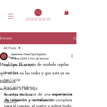
Entrada
All Posts
Japanese Head Spa España
All Posts
10 ene 2025
2 min de lectura
Head Spa: El secreto de cuidado capilar
Japanese Head Spa
Head Spa
que arrasa en las redes y que está ya en
Spa Capilar
Mallorca
Spa Capilar Mallorca
Actualizado:
21 feb 2025
Si estás en busca de una 
experiencia 
Head Spa Mallorca
de relajación y revitalización
 completa 
mallorca
para el cuerpo, el rostro y, sobre todo, 