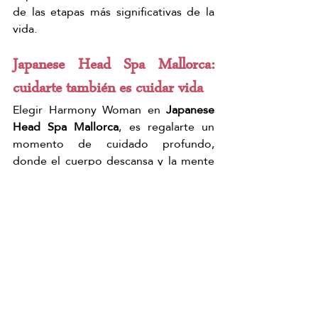
de las etapas más significativas de la 
vida.
Japanese Head Spa Mallorca: 
cuidarte también es cuidar vida
Elegir Harmony Woman en
 Japanese 
Head Spa Mallorca
, es regalarte un 
momento de cuidado profundo, 
donde el cuerpo descansa y la mente 
encuentra serenidad.
Es una invitación a pausar, sentir y 
acompañarte con amor en esta etapa 
tan especial.
Quiero mi Harmony Woman