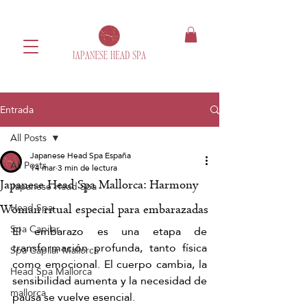
Entrada
All Posts
Japanese Head Spa España
All Posts
14 mar
3 min de lectura
Japanese Head Spa Mallorca: Harmony
Japanese Head Spa
Head Spa
Woman ritual especial para embarazadas
Spa Capilar
El embarazo es una etapa de 
transformación profunda, tanto física 
Spa Capilar Mallorca
como emocional. El cuerpo cambia, la 
Head Spa Mallorca
sensibilidad aumenta y la necesidad de 
mallorca
pausa se vuelve esencial.