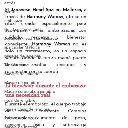
estrés
El 
Japanese Head Spa en Mallorca,
 a 
Hanshu
través de 
Harmony Woman
, ofrece un 
embarazo
ritual creado especialmente para 
Head spa en verano
acompañar a las 
embarazadas
 con 
cuidado, respeto y bienestar 
Japanese Head Spa Mallorca
consciente. 
Harmony Woman
 no es 
spa capilar Mallorca
solo un tratamiento, es un espacio 
Masajes de jengibre
seguro donde la futura mamá puede 
descansar, soltar tensiones y 
Tensión muscular
reconectar con su cuerpo.
Masajes del mundo
Masaje de jengibre
El bienestar durante el embarazo: 
Masaje corporal de jengibre
una necesidad real
ritual de jengibre
Durante el embarazo
,
 el cuerpo trabaja 
masaje chino de jengibre
de forma constante. Cambios 
hormonales, aumento del peso, 
Pekín ginger ritual
cansancio físico y sobrecarga 
Masaje de matcha