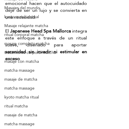
emocional hacen que el autocuidado 
Masajes del mundo
deje de ser un lujo y se convierta en 
una necesidad.
kyoto matcha ritual
Masaje relajante matcha
El 
Japanese Head Spa Mallorca
 integra 
ritual corporal matcha
este enfoque a través de un ritual 
masaje completo matcha
suave, diseñado para aportar 
serenidad sin invadir ni estimular en 
tratamiento corporal matcha
exceso
.
masaje con matcha
matcha massage
masaje de matcha
matcha massage
kyoto matcha ritual
ritual matcha
masaje de matcha
matcha massage