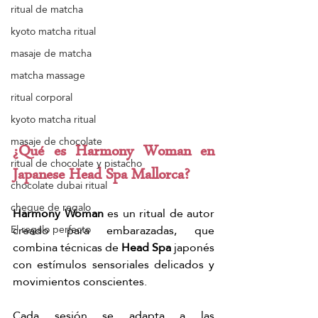
ritual de matcha
kyoto matcha ritual
masaje de matcha
matcha massage
ritual corporal
kyoto matcha ritual
masaje de chocolate
¿Qué es Harmony Woman en 
ritual de chocolate y pistacho
Japanese Head Spa Mallorca?
chocolate dubai ritual
cheque de regalo
Harmony Woman
 es un ritual de autor 
creado para embarazadas, que 
El regalo perfecto
combina técnicas de 
Head Spa
 japonés 
con estímulos sensoriales delicados y 
movimientos conscientes.
Cada sesión se adapta a las 