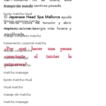
transición puede sentirse pesada.
Masajes del mundo
kyoto matcha ritual
El 
Japanese Head Spa Mallorca
 ayuda 
Masaje relajante matcha
a cerrar ciclos de tensión y abrir 
espacio a una energía más liviana y 
ritual corporal matcha
equilibrada.
masaje completo matcha
tratamiento corporal matcha
¿Por qué hacer una pausa 
masaje con matcha
consciente al iniciar la 
matcha massage
primavera?
masaje de matcha
matcha massage
kyoto matcha ritual
ritual matcha
masaje de matcha
matcha massage