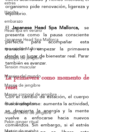
estrés
organismo pide renovación, ligereza y 
Hanshu
equilibrio.
embarazo
El 
Japanese Head Spa Mallorca, 
 se 
Head spa en verano
presenta como la pausa consciente 
Japanese Head Spa Mallorca
perfecta para acompañar esta 
transición y empezar la primavera 
spa capilar Mallorca
desde un lugar de bienestar real. Parar 
Masajes de jengibre
también es avanzar.  
Tensión muscular
Masajes del mundo
La primavera como momento de 
Masaje de jengibre
reset
Masaje corporal de jengibre
Con el cambio de estación, el cuerpo 
busca adaptarse: aumenta la actividad, 
ritual de jengibre
se despierta la energía y la mente 
masaje chino de jengibre
vuelve a enfocarse hacia nuevos 
Pekín ginger ritual
comienzos. Sin embargo, si el estrés 
Masaje de matcha
del invierno no se libera, esta 