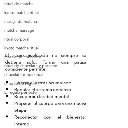
ritual de matcha
kyoto matcha ritual
masaje de matcha
matcha massage
ritual corporal
kyoto matcha ritual
El ritmo acelerado no siempre se 
masaje de chocolate
detiene solo. Tomar una pausa 
ritual de chocolate y pistacho
consciente permite:
chocolate dubai ritual
Liberar el estrés acumulado
cheque de regalo
Regular el sistema nervioso
El regalo perfecto
Recuperar claridad mental
Preparar el cuerpo para una nueva 
etapa
Reconectar con el bienestar 
interno