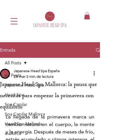
Entrada
All Posts
Japanese Head Spa España
All Posts
28 mar
3 min de lectura
Japanese Head Spa Mallorca: la pausa que
Japanese Head Spa
Head Spa
necesitas para empezar la primavera con
Spa Capilar
equilibrio
Spa Capilar Mallorca
La llegada de la primavera marca un 
cambio natural en el cuerpo, la mente 
Head Spa Mallorca
y la energía. Después de meses de frío, 
mallorca
estrés acumulado y ritmos intensos, el 